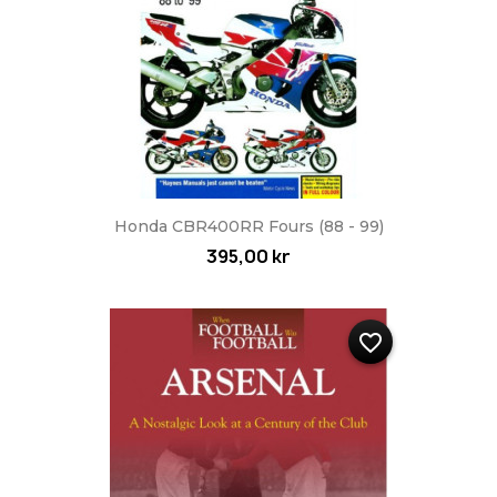
Honda CBR400RR Fours (88 - 99)
395,00 kr
favorite_border