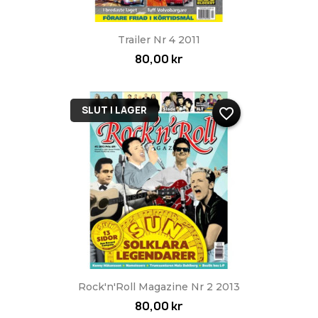
Trailer Nr 4 2011
80,00 kr
SLUT I LAGER
favorite_border
Rock'n'Roll Magazine Nr 2 2013
80,00 kr