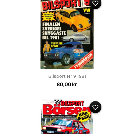
favorite_border
Bilsport Nr 9 1981
80,00 kr
favorite_border