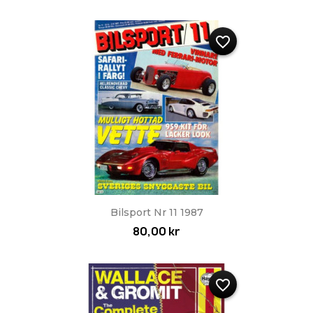
favorite_border
Bilsport Nr 11 1987
80,00 kr
favorite_border