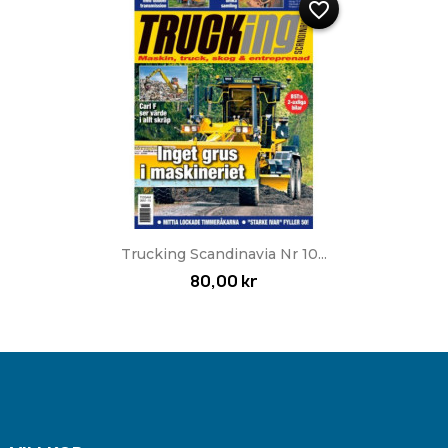
favorite_border
Trucking Scandinavia Nr 10...
80,00 kr