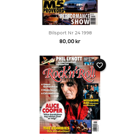
Bilsport Nr 24 1998
80,00 kr
favorite_border