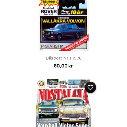
Bilsport Nr 1 1978
80,00 kr
favorite_border