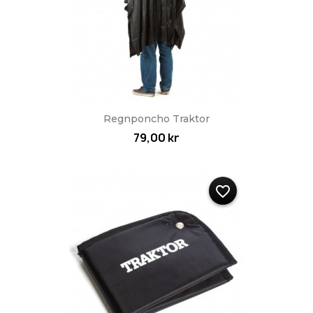
Regnponcho Traktor
79,00 kr
favorite_border