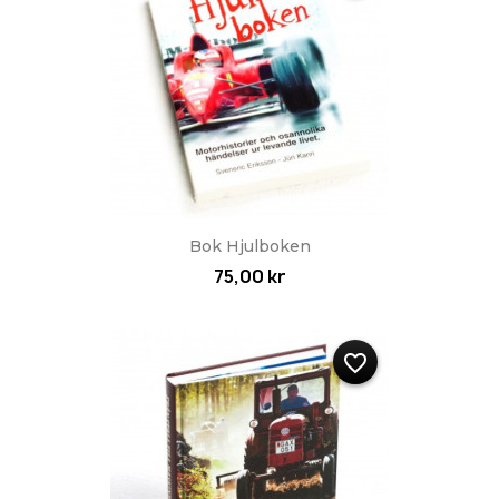
Bok Hjulboken
75,00 kr
favorite_border