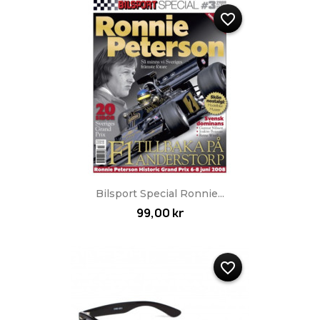
favorite_border
Bilsport Special Ronnie...
99,00 kr
favorite_border