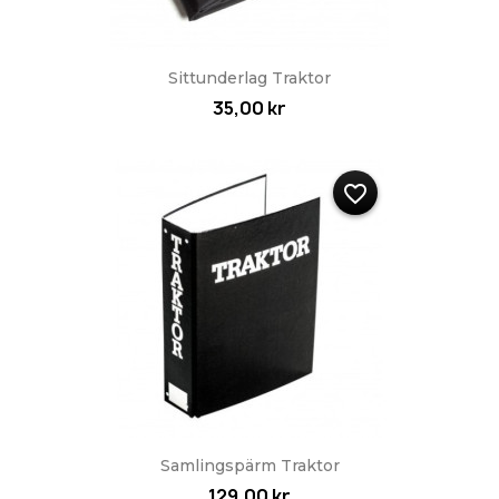
Sittunderlag Traktor
35,00 kr
favorite_border
Samlingspärm Traktor
129,00 kr