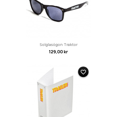
Solglasögon Traktor
129,00 kr
favorite_border