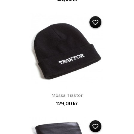
favorite_border
Mössa Traktor
129,00 kr
favorite_border