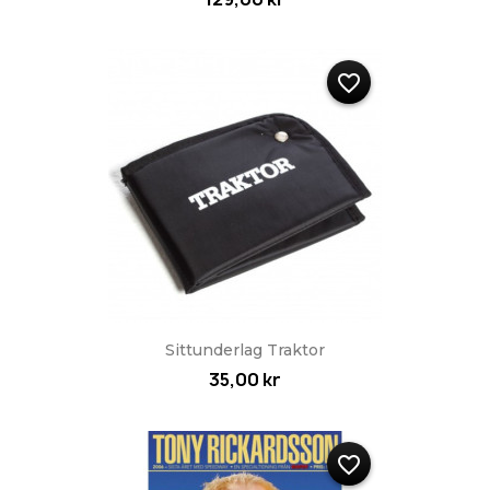
favorite_border
Sittunderlag Traktor
35,00 kr
favorite_border