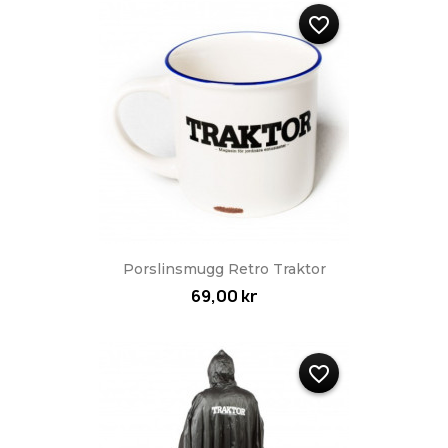
favorite_border
Porslinsmugg Retro Traktor
69,00 kr
favorite_border