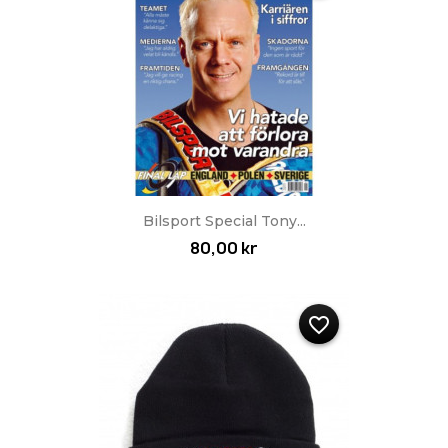
Bilsport Special Tony...
80,00 kr
favorite_border