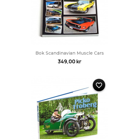
Bok Scandinavian Muscle Cars
349,00 kr
favorite_border