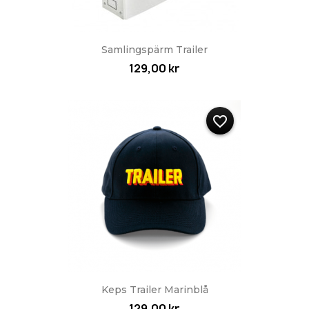
Samlingspärm Trailer
129,00 kr
favorite_border
Keps Trailer Marinblå
129,00 kr