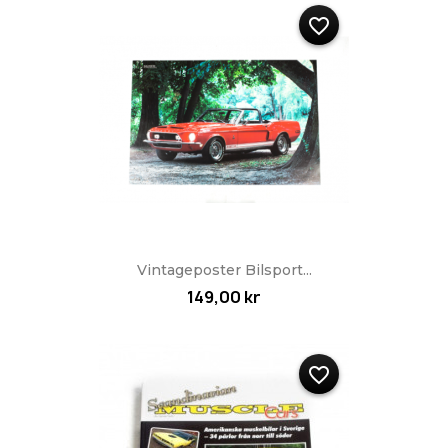
favorite_border
Vintageposter Bilsport...
149,00 kr
favorite_border