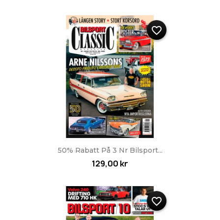
favorite_border
50% Rabatt På 3 Nr Bilsport...
129,00 kr
favorite_border