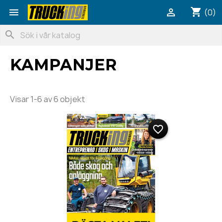
shopping_cart


(0)
search
KAMPANJER
Visar 1-6 av 6 objekt
favorite_border