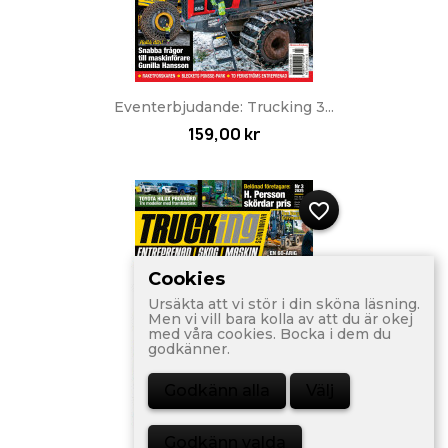
Eventerbjudande: Trucking 3...
159,00 kr
favorite_border
Cookies
Ursäkta att vi stör i din sköna läsning.
Men vi vill bara kolla av att du är okej
med våra cookies. Bocka i dem du
godkänner.
Godkänn alla
Välj
Godkänn valda