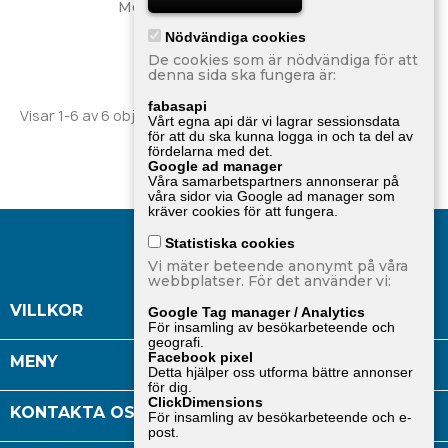
Merbjudande: Trucking 4 Nr...
249,00 kr
Nödvändiga cookies
De cookies som är nödvändiga för att
denna sida ska fungera är:
fabasapi
Visar 1-6 av 6 objekt
Vårt egna api där vi lagrar sessionsdata
för att du ska kunna logga in och ta del av
fördelarna med det.
Google ad manager
Tillbaka till toppen

Våra samarbetspartners annonserar på
våra sidor via Google ad manager som
kräver cookies för att fungera.
Statistiska cookies
Vi mäter beteende anonymt på våra
webbplatser. För det använder vi:

VILLKOR
Google Tag manager / Analytics
För insamling av besökarbeteende och
geografi.
Facebook pixel

MENY
Detta hjälper oss utforma bättre annonser
för dig.
ClickDimensions

KONTAKTA OSS
För insamling av besökarbeteende och e-
post.